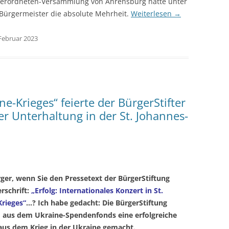
tverordneten-Versammlung von Ahrensburg hatte unter
Bürgermeister die absolute Mehrheit.
Weiterlesen
→
 Februar 2023
e-Krieges“ feierte der BürgerStifter
er Unterhaltung in der St. Johannes-
ger, wenn Sie den Pressetext der BürgerStiftung
rschrift:
„Erfolg: Internationales Konzert in St.
rieges“
…? Ich habe gedacht: Die BürgerStiftung
 aus dem Ukraine-Spendenfonds eine erfolgreiche
aus dem Krieg in der Ukraine gemacht.