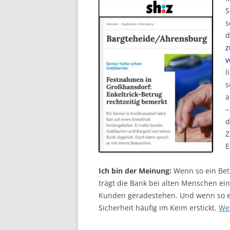
S
s
d
z
v
l
s
a
–
d
Z
E
Ich bin der Meinung:
Wenn so ein Bet
trägt die Bank bei alten Menschen e
Kunden geradestehen. Und wenn so ei
Sicherheit häufig im Keim erstickt.
We