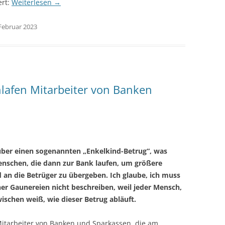
ert:
Weiterlesen
→
 Februar 2023
hlafen Mitarbeiter von Banken
über einen sogenannten „Enkelkind-Betrug“, was
enschen, die dann zur Bank laufen, um größere
n die Betrüger zu übergeben. Ich glaube, ich muss
cher Gaunereien nicht beschreiben, weil jeder Mensch,
ischen weiß, wie dieser Betrug abläuft.
itarbeiter von Banken und Sparkassen, die am