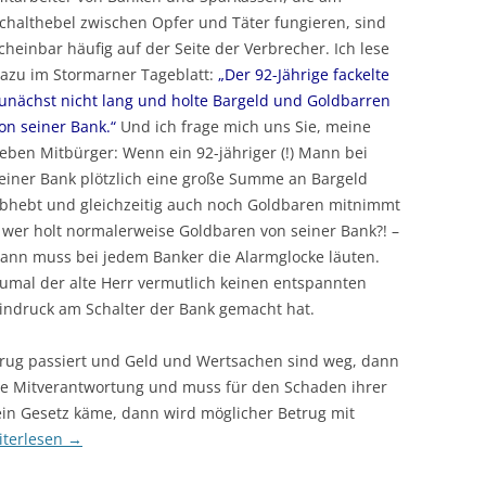
chalthebel zwischen Opfer und Täter fungieren, sind
cheinbar häufig auf der Seite der Verbrecher. Ich lese
azu im Stormarner Tageblatt:
„Der 92-Jährige fackelte
unächst nicht lang und holte Bargeld und Goldbarren
on seiner Bank.“
Und ich frage mich uns Sie, meine
ieben Mitbürger: Wenn ein 92-jähriger (!) Mann bei
einer Bank plötzlich eine große Summe an Bargeld
bhebt und gleichzeitig auch noch Goldbaren mitnimmt
 wer holt normalerweise Goldbaren von seiner Bank?! –
ann muss bei jedem Banker die Alarmglocke läuten.
umal der alte Herr vermutlich keinen entspannten
indruck am Schalter der Bank gemacht hat.
rug passiert und Geld und Wertsachen sind weg, dann
ine Mitverantwortung und muss für den Schaden ihrer
n Gesetz käme, dann wird möglicher Betrug mit
iterlesen
→