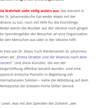
Die Wahrheit sieht völlig anders aus:
Das Konzert in
der St. Johanneskirche hat weder etwas mit der
Ukraine zu tun, noch mit Hilfe für die Flüchtlinge.
Weder waren die Musiker aus der Ukraine noch gingen
die Spendengelder der Besucher an eine Organisation,
die den Menschen aus oder in der Ukraine hilft.
Im Foto von Dr. Klaus Tuch (Förderverein St. Johannes)
sehen wir „
Emma Stratton und die Vivancos nach dem
Konzert“
. Und diese Künstler, die von der
BürgerStiftung offenbar bezahlt wurden, sind eine
spanisch-britische Pianistin in Begleitung von
internationalen Solisten – siehe die Abbildung auf dem
Werbeportal der Eckstein-Firma Stifter-Service
r Leser, was mit den Spenden der Zuhörer
„am