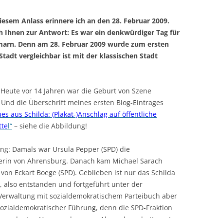
diesem Anlass erinnere ich an den 28. Februar 2009.
h Ihnen zur Antwort: Es war ein denkwürdiger Tag für
rmarn. Denn am 28. Februar 2009 wurde zum ersten
tadt vergleichbar ist mit der klassischen Stadt
 Heute vor 14 Jahren war die Geburt von Szene
Und die Überschrift meines ersten Blog-Eintrages
es aus Schilda: (Plakat-)Anschlag auf öffentliche
tte
l“
– siehe die Abbildung!
ng: Damals war Ursula Pepper (SPD) die
erin von Ahrensburg. Danach kam Michael Sarach
t von Eckart Boege (SPD). Geblieben ist nur das Schilda
 also entstanden und fortgeführt unter der
Verwaltung mit sozialdemokratischem Parteibuch aber
sozialdemokratischer Führung, denn die SPD-Fraktion