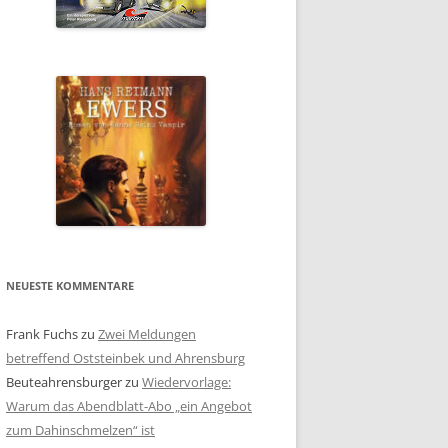
NEUESTE KOMMENTARE
Frank Fuchs
zu
Zwei Meldungen
betreffend Oststeinbek und Ahrensburg
Beuteahrensburger
zu
Wiedervorlage:
Warum das Abendblatt-Abo „ein Angebot
zum Dahinschmelzen“ ist