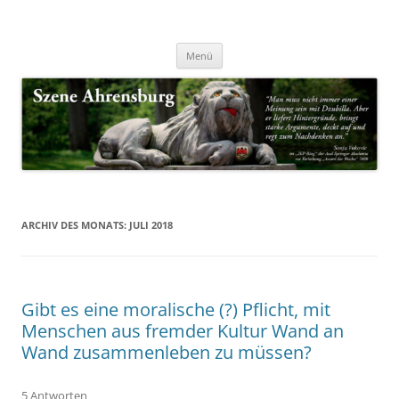
Zum
Inhalt
Nachrichten & Notizen von Harald Dzubilla
springen
Szene Ahrensburg
Menü
ARCHIV DES MONATS:
JULI 2018
Gibt es eine moralische (?) Pflicht, mit
Menschen aus fremder Kultur Wand an
Wand zusammenleben zu müssen?
5 Antworten