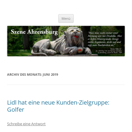
Zum
Inhalt
Nachrichten & Notizen von Harald Dzubilla
springen
Szene Ahrensburg
Menü
ARCHIV DES MONATS:
JUNI 2019
Lidl hat eine neue Kunden-Zielgruppe:
Golfer
Schreibe eine Antwort