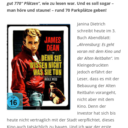
gut 770“ Plätzen“
, wie zu lesen war. Und es soll sogar –
man höre und staune! – rund 70 Parkplätze geben!
Janina Dietrich
schreibt heute im 3.
Buch Abendblatt:
„Ahrensburg: Es geht
voran mit dem Kino und
der Alten Reitbahn“.
Im
Kleingedruckten
jedoch erfährt der
Leser, dass es mit der
Bebauung der Alten
Reitbahn vorangeht,
nicht aber mit dem
Kino. Denn der
Investor hat sich bis
heute nicht vertraglich mit der Stadt verpflichtet, dieses
Kino auch tatsächlich zu bauen. Und ich war der erste