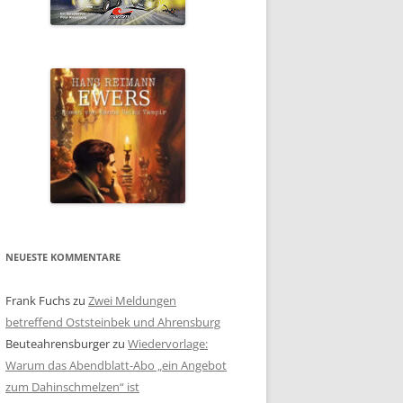
NEUESTE KOMMENTARE
Frank Fuchs
zu
Zwei Meldungen
betreffend Oststeinbek und Ahrensburg
Beuteahrensburger
zu
Wiedervorlage:
Warum das Abendblatt-Abo „ein Angebot
zum Dahinschmelzen“ ist