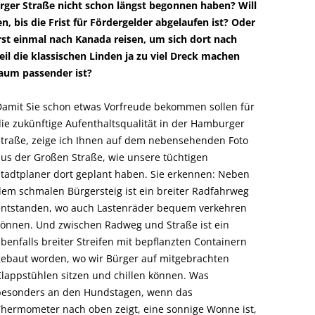
ger Straße nicht schon längst begonnen haben? Will
n, bis die Frist für Fördergelder abgelaufen ist? Oder
rst einmal nach Kanada reisen, um sich dort nach
 die klassischen Linden ja zu viel Dreck machen
aum passender ist?
Damit Sie schon etwas Vorfreude bekommen sollen für
ie zukünftige Aufenthaltsqualität in der Hamburger
Straße, zeige ich Ihnen auf dem nebensehenden Foto
aus der Großen Straße, wie unsere tüchtigen
Stadtplaner dort geplant haben. Sie erkennen: Neben
dem schmalen Bürgersteig ist ein breiter Radfahrweg
entstanden, wo auch Lastenräder bequem verkehren
können. Und zwischen Radweg und Straße ist ein
benfalls breiter Streifen mit bepflanzten Containern
gebaut worden, wo wir Bürger auf mitgebrachten
Klappstühlen sitzen und chillen können. Was
besonders an den Hundstagen, wenn das
Thermometer nach oben zeigt, eine sonnige Wonne ist,