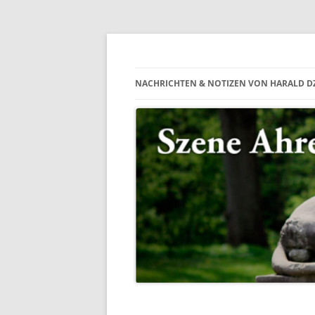
Zum
Inhalt
Nachrichten & Notizen von Harald Dzubilla
springen
Szene Ahrensbur
NACHRICHTEN & NOTIZEN VON HARALD D