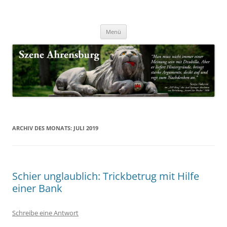
Zum
Inhalt
Nachrichten & Notizen von Harald Dzubilla
springen
Szene Ahrensburg
Menü
ARCHIV DES MONATS:
JULI 2019
Schier unglaublich: Trickbetrug mit Hilfe
einer Bank
Schreibe eine Antwort