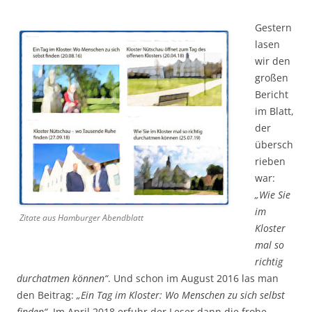
Gestern
lasen
wir den
großen
Bericht
im Blatt,
der
übersch
rieben
war:
„Wie Sie
im
Zitate aus Hamburger Abendblatt
Kloster
mal so
richtig
durchatmen können“
. Und schon im August 2016 las man
den Beitrag:
„Ein Tag im Kloster: Wo Menschen zu sich selbst
finden“.
Im April 2018 erfuhr der Leser dann die frohe