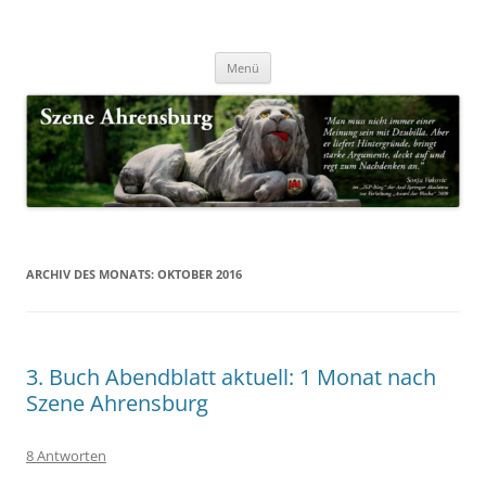
Zum
Inhalt
Nachrichten & Notizen von Harald Dzubilla
springen
Szene Ahrensburg
Menü
ARCHIV DES MONATS:
OKTOBER 2016
3. Buch Abendblatt aktuell: 1 Monat nach
Szene Ahrensburg
8 Antworten