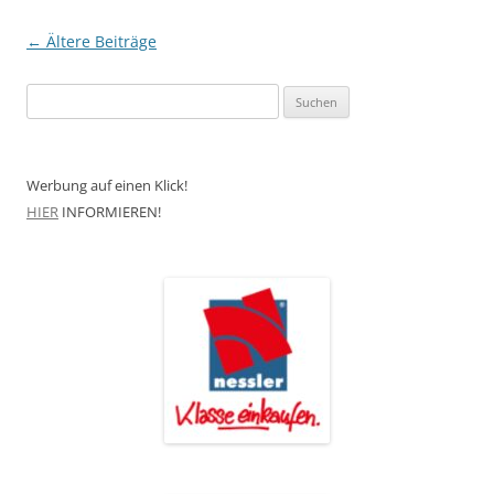
Beitragsnavigation
←
Ältere Beiträge
Suchen
nach:
Werbung auf einen Klick!
HIER
INFORMIEREN!