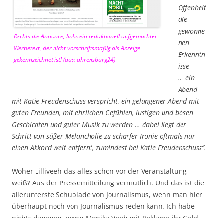
Offenheit
die
gewonne
Rechts die Annonce, links ein redaktionell aufgemachter
nen
Werbetext, der nicht vorschriftsmäßig als Anzeige
Erkenntn
gekennzeichnet ist! (aus: ahrensburg24)
isse
… ein
Abend
mit Katie Freudenschuss verspricht, ein gelungener Abend mit
guten Freunden, mit ehrlichen Gefühlen, lustigen und bösen
Geschichten und guter Musik zu werden … dabei liegt der
Schritt von süßer Melancholie zu scharfer Ironie oftmals nur
einen Akkord weit entfernt, zumindest bei Katie Freudenschuss“.
Woher Lilliveeh das alles schon vor der Veranstaltung
weiß? Aus der Pressemitteilung vermutlich. Und das ist die
allerunterste Schublade von Journalismus, wenn man hier
überhaupt noch von Journalismus reden kann. Ich habe
nichts dagegen, wenn Monika Veeh mit Reklame ihr Geld