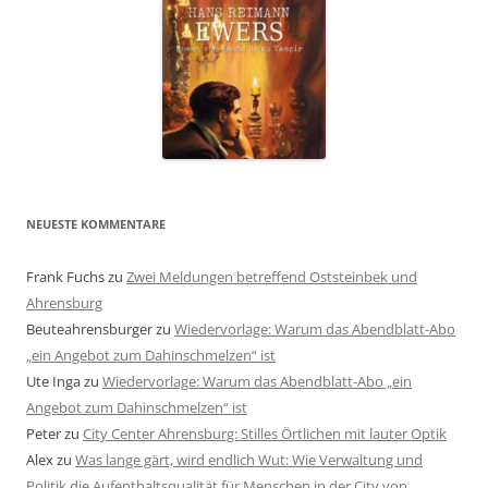
NEUESTE KOMMENTARE
Frank Fuchs
zu
Zwei Meldungen betreffend Oststeinbek und
Ahrensburg
Beuteahrensburger
zu
Wiedervorlage: Warum das Abendblatt-Abo
„ein Angebot zum Dahinschmelzen“ ist
Ute Inga
zu
Wiedervorlage: Warum das Abendblatt-Abo „ein
Angebot zum Dahinschmelzen“ ist
Peter
zu
City Center Ahrensburg: Stilles Örtlichen mit lauter Optik
Alex
zu
Was lange gärt, wird endlich Wut: Wie Verwaltung und
Politik die Aufenthaltsqualität für Menschen in der City von