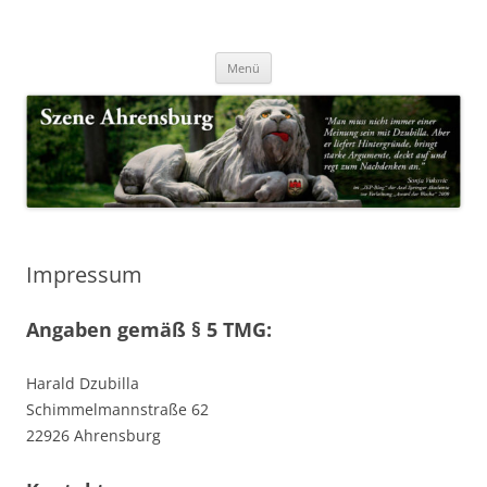
Zum
Inhalt
Nachrichten & Notizen von Harald Dzubilla
springen
Szene Ahrensburg
Menü
Impressum
Angaben gemäß § 5 TMG:
Harald Dzubilla
Schimmelmannstraße 62
22926 Ahrensburg