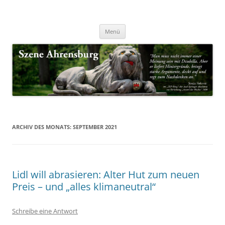
Zum
Inhalt
Nachrichten & Notizen von Harald Dzubilla
springen
Szene Ahrensburg
Menü
ARCHIV DES MONATS:
SEPTEMBER 2021
Lidl will abrasieren: Alter Hut zum neuen
Preis – und „alles klimaneutral“
Schreibe eine Antwort