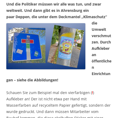
Und die Politiker müssen wir alle was tun, und zwar
weltweit. Und dann gibt es in Ahrensburg ein
paar
Deppen, die unter dem Deckmantel „Klimaschutz“
die
Umwelt
verschmut
zen. Durch
Aufkleber
an
öffentliche
n
Einrichtun
gen – siehe die Abbildungen!
Schauen Sie zum Beispiel mal den vierfarbigen (
!
)
Aufkleber an! Der ist nicht etwa per Hand mit
Wasserfarben auf recyceltem Papier gefertigt, sondern der
wurde gedruckt. Und dann müssen Mitarbeiter vom
Bauhof kommen, die diese ekelhaften Sticker mit einer