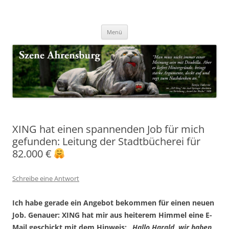
Zum
Inhalt
Nachrichten & Notizen von Harald Dzubilla
springen
Szene Ahrensburg
Menü
XING hat einen spannenden Job für mich
gefunden: Leitung der Stadtbücherei für
82.000 €
Schreibe eine Antwort
Ich habe gerade ein Angebot bekommen für einen neuen
Job. Genauer: XING hat mir aus heiterem Himmel eine E-
Mail geschickt mit dem Hinweis:
„Hallo Harald, wir haben