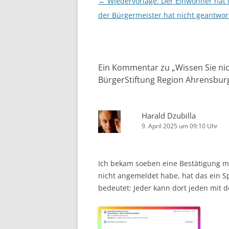
Beitragsnavigation
←
Wiedervorlage: Der Einwohner hat g
der Bürgermeister hat nicht geantwor
Ein Kommentar zu „
Wissen Sie ni
BürgerStiftung Region Ahrensburg 
Harald Dzubilla
9. April 2025 um 09:10 Uhr
Ich bekam soeben eine Bestätigung m
nicht angemeldet habe, hat das ein S
bedeutet: Jeder kann dort jeden mit 