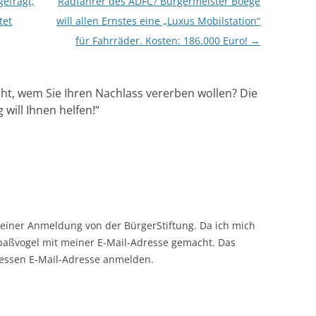
efragt,
Radfahrer des ADFC? Bürgermeister Boege
tet
will allen Ernstes eine „Luxus Mobilstation“
für Fahrräder. Kosten: 186.000 Euro!
→
cht, wem Sie Ihren Nachlass vererben wollen? Die
will Ihnen helfen!
“
einer Anmeldung von der BürgerStiftung. Da ich mich
paßvogel mit meiner E-Mail-Adresse gemacht. Das
dessen E-Mail-Adresse anmelden.