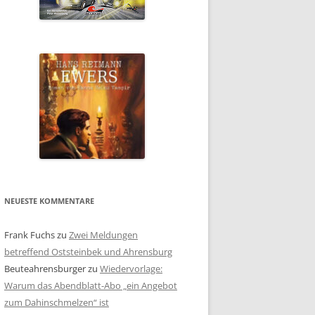
NEUESTE KOMMENTARE
Frank Fuchs
zu
Zwei Meldungen
betreffend Oststeinbek und Ahrensburg
Beuteahrensburger
zu
Wiedervorlage:
Warum das Abendblatt-Abo „ein Angebot
zum Dahinschmelzen“ ist