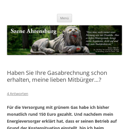
Zum
Inhalt
Nachrichten & Notizen von Harald Dzubilla
springen
Szene Ahrensburg
Menü
Haben Sie Ihre Gasabrechnung schon
erhalten, meine lieben Mitbürger…?
4 Antworten
Für die Versorgung mit grünem Gas habe ich bisher
monatlich rund 150 Euro gezahlt. Und nachdem mein
Energieversorger erklärt hat, dass er seinen Betrieb auf
Grund der Kostensituation einstellt, bin ich beim