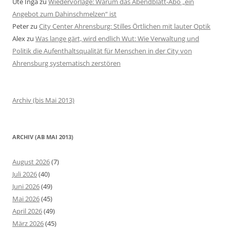
Ute Inga
zu
Wiedervorlage: Warum das Abendblatt-Abo „ein
Angebot zum Dahinschmelzen“ ist
Peter
zu
City Center Ahrensburg: Stilles Örtlichen mit lauter Optik
Alex
zu
Was lange gärt, wird endlich Wut: Wie Verwaltung und
Politik die Aufenthaltsqualität für Menschen in der City von
Ahrensburg systematisch zerstören
Archiv (bis Mai 2013)
ARCHIV (AB MAI 2013)
August 2026
(7)
Juli 2026
(40)
Juni 2026
(49)
Mai 2026
(45)
April 2026
(49)
März 2026
(45)