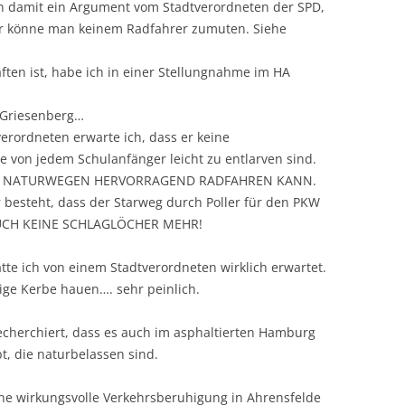
n damit ein Argument vom Stadtverordneten der SPD,
er könne man keinem Radfahrer zumuten. Siehe
ften ist, habe ich in einer Stellungnahme im HA
r Griesenberg…
rordneten erwarte ich, dass er keine
e von jedem Schulanfänger leicht zu entlarven sind.
UF NATURWEGEN HERVORRAGEND RADFAHREN KANN.
er besteht, dass der Starweg durch Poller für den PKW
AUCH KEINE SCHLAGLÖCHER MEHR!
tte ich von einem Stadtverordneten wirklich erwartet.
ige Kerbe hauen…. sehr peinlich.
cherchiert, dass es auch im asphaltierten Hamburg
t, die naturbelassen sind.
ine wirkungsvolle Verkehrsberuhigung in Ahrensfelde