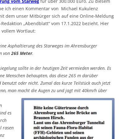
erung vom Starweg
für über 300.000 Euro. Zu diesem
e ich einen Kommentar von Michael Kukulenz
t dem unser Mitbürger sich auf eine Online-Meldung
-Redaktion „Abendblatt“ vom 17.1.2022 bezieht. Hier
n vollem Wortlaut:
eine Asphaltierung des Starweges im Ahrensburger
um von
265 Meter
.
iegelung sollte in der heutigen Zeit vermieden werden. Es
sene Menschen behaupten, das diese 265 m darüber
benutzt oder nicht. Zumal das kurze Teilstück auch jetzt
 denn, man macht die Augen zu und jagt mit 40km/h über
n
ind es
urch
l rasen
anz