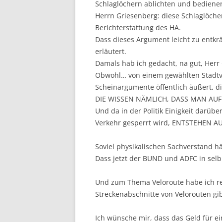
Schlaglöchern ablichten und bediene
Herrn Griesenberg: diese Schlaglöch
Berichterstattung des HA.
Dass dieses Argument leicht zu entkrä
erläutert.
Damals hab ich gedacht, na gut, Her
Obwohl… von einem gewählten Stadtve
Scheinargumente öffentlich äußert, di
DIE WISSEN NÄMLICH, DASS MAN A
Und da in der Politik Einigkeit darüb
Verkehr gesperrt wird, ENTSTEHEN 
Soviel physikalischen Sachverstand hä
Dass jetzt der BUND und ADFC in selb
Und zum Thema Veloroute habe ich re
Streckenabschnitte von Velorouten gib
Ich wünsche mir, dass das Geld für e