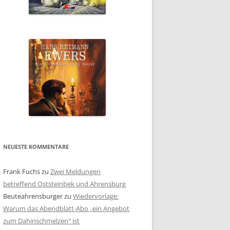
NEUESTE KOMMENTARE
Frank Fuchs
zu
Zwei Meldungen
betreffend Oststeinbek und Ahrensburg
Beuteahrensburger
zu
Wiedervorlage:
Warum das Abendblatt-Abo „ein Angebot
zum Dahinschmelzen“ ist