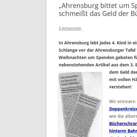
„Ahrensburg bittet um S
schmeißt das Geld der Bü
5 Antworten
In Ahrensburg lebt jedes 4. Kind in 
Schlange vor der Ahrensburger Tafel 
Weihnachten um Spenden gebeten für
nebenstehenden Artikel aus dem 3.
dem Geld der
mit vollen Hä
verstehen!
Wir erinnern 
Deppenkreis
wie die albe
Bücherschran
hinterm Bah