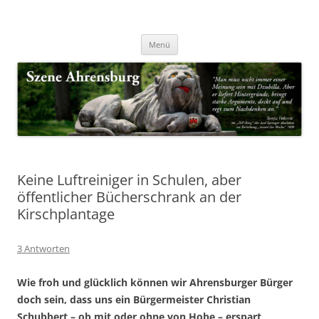
Zum
Inhalt
Nachrichten & Notizen von Harald Dzubilla
springen
Szene Ahrensburg
Menü
Keine Luftreiniger in Schulen, aber
öffentlicher Bücherschrank an der
Kirschplantage
3 Antworten
Wie froh und glücklich können wir Ahrensburger Bürger
doch sein, dass uns ein Bürgermeister Christian
Schubbert – ob mit oder ohne von Hobe – erspart