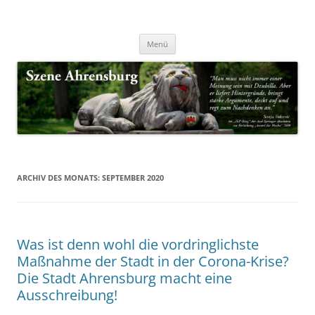
Zum
Inhalt
Nachrichten & Notizen von Harald Dzubilla
springen
Szene Ahrensburg
Menü
ARCHIV DES MONATS:
SEPTEMBER 2020
Was ist denn wohl die vordringlichste
Maßnahme der Stadt in der Corona-Krise?
Die Stadt Ahrensburg macht eine
Ausschreibung!