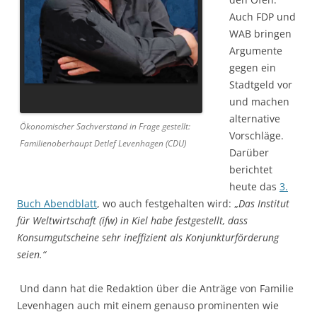
Auch FDP und
WAB bringen
Argumente
gegen ein
Stadtgeld vor
und machen
alternative
Ökonomischer Sachverstand in Frage gestellt:
Vorschläge.
Familienoberhaupt Detlef Levenhagen (CDU)
Darüber
berichtet
heute das
3.
Buch Abendblatt
, wo auch festgehalten wird: „
Das Institut
für Weltwirtschaft (ifw) in Kiel habe festgestellt, dass
Konsumgutscheine sehr ineffizient als Konjunkturförderung
seien.“
Und dann hat die Redaktion über die Anträge von Familie
Levenhagen auch mit einem genauso prominenten wie