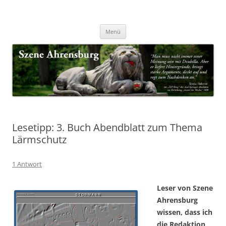
Zum
Inhalt
Nachrichten & Notizen von Harald Dzubilla
springen
Szene Ahrensburg
Menü
Lesetipp: 3. Buch Abendblatt zum Thema
Lärmschutz
1 Antwort
Leser von Szene
Ahrensburg
wissen, dass ich
die Redaktion