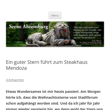
Zum
Inhalt
Nachrichten & Notizen von Harald Dzubilla
springen
Szene Ahrensburg
Menü
Ein guter Stern führt zum Steakhaus
Mendoza
4 Antworten
Etwas Wundersames ist mir heute passiert. Am Morgen
hörte ich, dass die Weihnachtssterne vom Stadtforum
schon aufgehängt worden sind. Und da ich Jahr für Jahr
immer wieder neugierig bin, wo denn wohl der Stern von