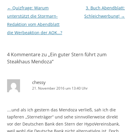
Beitragsnavigation
←
Quizfrage: Warum
3. Buch Abendblatt:
unterstützt die Stormarn-
Schleichwerbung!
→
Redaktion vom Abendblatt
die Werbeaktion der AOK…?
4 Kommentare zu „
Ein guter Stern führt zum
Steakhaus Mendoza
“
chessy
21. November 2016 um 13:40 Uhr
….und als ich gestern das Mendoza verließ, sah ich die
tapferen „Sterneträger“ und sehe sinnvollerweise direkt
vor der Deutschen Bank den Stern der HypoVereinsbank,
weil wohl die Deutsche Bank nicht alternativlos ist. Doch