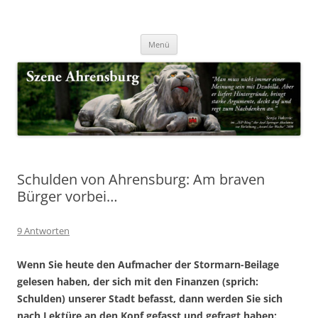
Zum
Inhalt
Nachrichten & Notizen von Harald Dzubilla
springen
Szene Ahrensburg
Menü
Schulden von Ahrensburg: Am braven
Bürger vorbei…
9 Antworten
Wenn Sie heute den Aufmacher der Stormarn-Beilage
gelesen haben, der sich mit den Finanzen (sprich:
Schulden) unserer Stadt befasst, dann werden Sie sich
nach Lektüre an den Kopf gefasst und gefragt haben: