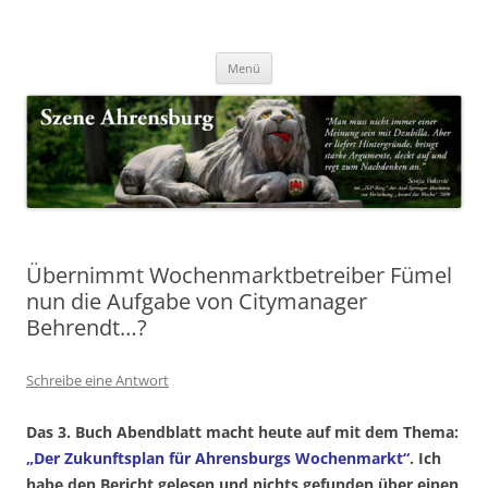
Zum
Inhalt
Nachrichten & Notizen von Harald Dzubilla
springen
Szene Ahrensburg
Menü
Übernimmt Wochenmarktbetreiber Fümel
nun die Aufgabe von Citymanager
Behrendt…?
Schreibe eine Antwort
Das 3. Buch Abendblatt macht heute auf mit dem Thema:
„Der Zukunftsplan für Ahrensburgs Wochenmarkt“
. Ich
habe den Bericht gelesen und nichts gefunden über einen