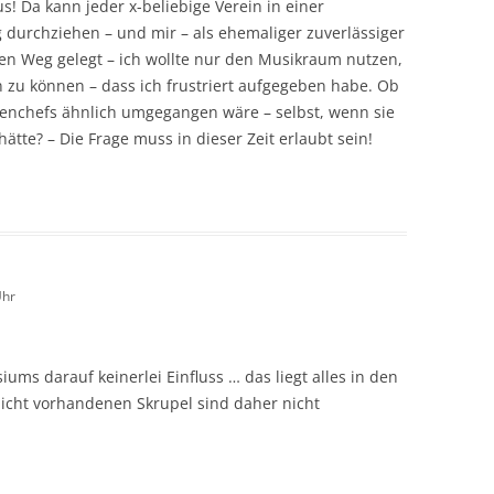
! Da kann jeder x-beliebige Verein in einer
g durchziehen – und mir – als ehemaliger zuverlässiger
den Weg gelegt – ich wollte nur den Musikraum nutzen,
 zu können – dass ich frustriert aufgegeben habe. Ob
senchefs ähnlich umgegangen wäre – selbst, wenn sie
ätte? – Die Frage muss in dieser Zeit erlaubt sein!
Uhr
ums darauf keinerlei Einfluss … das liegt alles in den
nicht vorhandenen Skrupel sind daher nicht