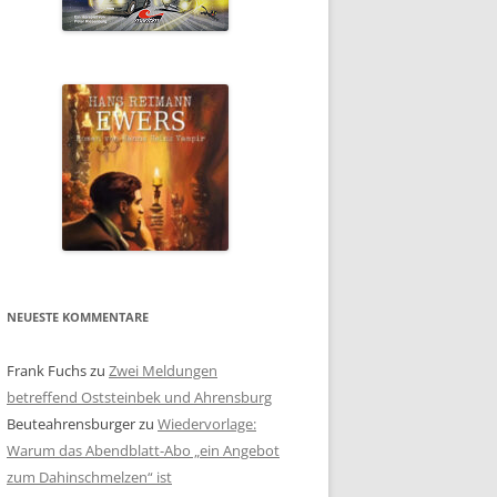
NEUESTE KOMMENTARE
Frank Fuchs
zu
Zwei Meldungen
betreffend Oststeinbek und Ahrensburg
Beuteahrensburger
zu
Wiedervorlage:
Warum das Abendblatt-Abo „ein Angebot
zum Dahinschmelzen“ ist