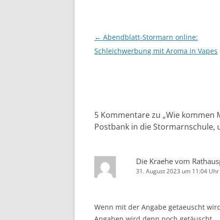
Beitragsnavigation
←
Abendblatt-Stormarn online:
Schleichwerbung mit Aroma in Vapes
5 Kommentare zu „
Wie kommen Ma
Postbank in die Stormarnschule, 
Die Kraehe vom Rathaus
31. August 2023 um 11:04 Uhr
Wenn mit der Angabe getaeuscht wir
Angaben wird denn noch getäuscht