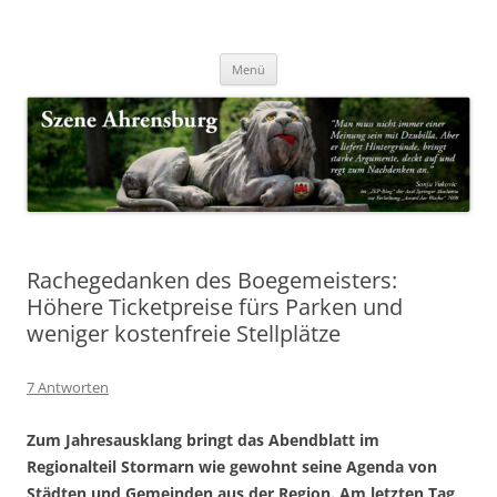
Zum
Inhalt
Nachrichten & Notizen von Harald Dzubilla
springen
Szene Ahrensburg
Menü
Rachegedanken des Boegemeisters:
Höhere Ticketpreise fürs Parken und
weniger kostenfreie Stellplätze
7 Antworten
Zum Jahresausklang bringt das Abendblatt im
Regionalteil Stormarn wie gewohnt seine Agenda von
Städten und Gemeinden aus der Region. Am letzten Tag