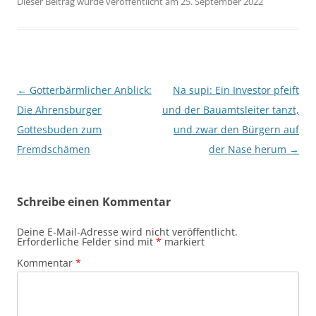
Dieser Beitrag wurde veröffentlicht am 25. September 2022
Beitragsnavigation
←
Gotterbärmlicher Anblick:
Na supi: Ein Investor pfeift
Die Ahrensburger
und der Bauamtsleiter tanzt,
Gottesbuden zum
und zwar den Bürgern auf
Fremdschämen
der Nase herum
→
Schreibe einen Kommentar
Deine E-Mail-Adresse wird nicht veröffentlicht.
Erforderliche Felder sind mit
*
markiert
Kommentar
*