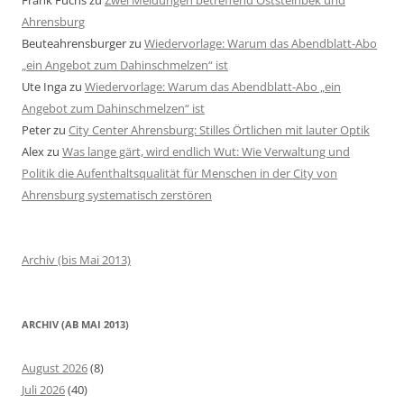
Frank Fuchs
zu
Zwei Meldungen betreffend Oststeinbek und
Ahrensburg
Beuteahrensburger
zu
Wiedervorlage: Warum das Abendblatt-Abo
„ein Angebot zum Dahinschmelzen“ ist
Ute Inga
zu
Wiedervorlage: Warum das Abendblatt-Abo „ein
Angebot zum Dahinschmelzen“ ist
Peter
zu
City Center Ahrensburg: Stilles Örtlichen mit lauter Optik
Alex
zu
Was lange gärt, wird endlich Wut: Wie Verwaltung und
Politik die Aufenthaltsqualität für Menschen in der City von
Ahrensburg systematisch zerstören
Archiv (bis Mai 2013)
ARCHIV (AB MAI 2013)
August 2026
(8)
Juli 2026
(40)