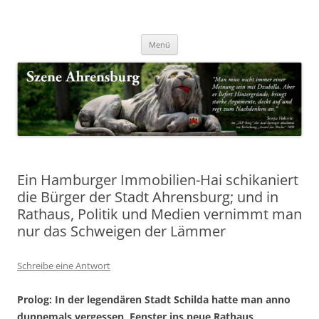
Zum
Inhalt
Nachrichten & Notizen von Harald Dzubilla
springen
Szene Ahrensburg
Menü
Ein Hamburger Immobilien-Hai schikaniert
die Bürger der Stadt Ahrensburg; und in
Rathaus, Politik und Medien vernimmt man
nur das Schweigen der Lämmer
Schreibe eine Antwort
Prolog: In der legendären Stadt
Schilda hatte man anno
dunnemals vergessen, Fenster ins neue Rathaus