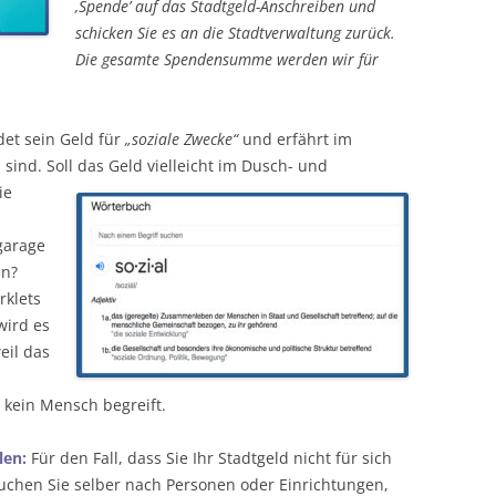
‚Spende’ auf das Stadtgeld-Anschreiben und
schicken Sie es an die Stadtverwaltung zurück.
Die gesamte Spendensumme werden wir für
et sein Geld für
„soziale Zwecke“
und erfährt im
sind. Soll das Geld vielleicht im
Dusch- und
ie
garage
en?
rklets
wird es
eil das
s kein Mensch begreift.
len:
Für den Fall, dass Sie Ihr Stadtgeld nicht für sich
chen Sie selber nach Personen oder Einrichtungen,