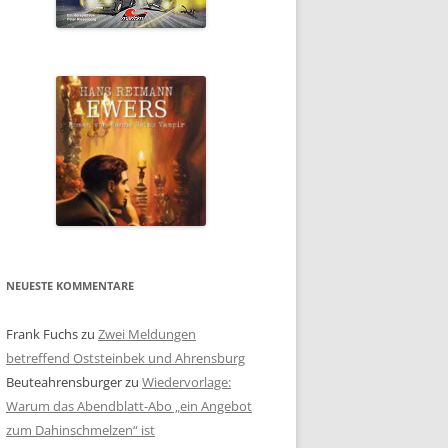
NEUESTE KOMMENTARE
Frank Fuchs
zu
Zwei Meldungen
betreffend Oststeinbek und Ahrensburg
Beuteahrensburger
zu
Wiedervorlage:
Warum das Abendblatt-Abo „ein Angebot
zum Dahinschmelzen“ ist