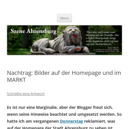
Zum
Inhalt
Nachrichten & Notizen von Harald Dzubilla
springen
Szene Ahrensburg
Menü
Nachtrag: Bilder auf der Homepage und im
MARKT
Schreibe eine Antwort
Es ist nur eine Marginalie, aber der Blogger freut sich,
wenn seine Hinweise beachtet und umgesetzt werden. So
hatte ich am vergangenen
Donnerstag
reklamiert, was
auf der Homepage der Stadt Ahrensburg zu sehen ist.