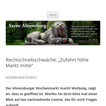
Zum
Inhalt
Nachrichten & Notizen von Harald Dzubilla
springen
Szene Ahrensburg
Menü
Rechtschreibschwäche: „Zufahrt höhe
Markt mitte“
Schreibe eine Antwort
Der Ahrensburger Wochenmarkt macht Werbung, zeigt
an, dass er geöffnet ist. Werfen Sie doch bitte mal einen
Blick auf das nachstehende Inserat, das für mich Fragen
aufwirft.