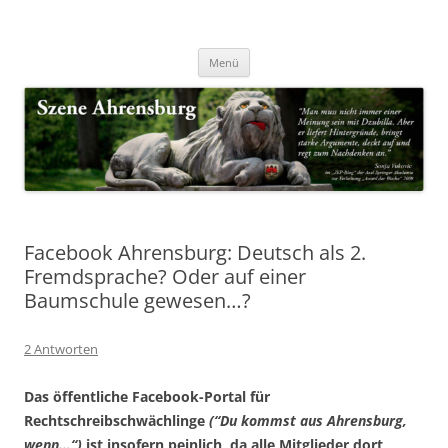
Zum
Inhalt
Nachrichten & Notizen von Harald Dzubilla
springen
Szene Ahrensburg
Menü
Facebook Ahrensburg: Deutsch als 2.
Fremdsprache? Oder auf einer
Baumschule gewesen…?
2 Antworten
Das öffentliche Facebook-Portal für
Rechtschreibschwächlinge
(“Du kommst aus Ahrensburg,
wenn…“)
ist insofern peinlich, da alle Mitglieder dort