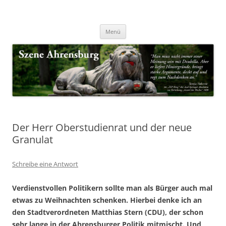
Zum
Inhalt
Nachrichten & Notizen von Harald Dzubilla
springen
Szene Ahrensburg
Menü
Der Herr Oberstudienrat und der neue
Granulat
Schreibe eine Antwort
Verdienstvollen Politikern sollte man als Bürger auch mal
etwas zu Weihnachten schenken. Hierbei denke ich an
den Stadtverordneten Matthias Stern (CDU), der schon
sehr lange in der Ahrensburger Politik mitmischt. Und