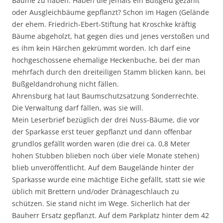
Bäume zu haben. Haben die jemals ein Bußgeld gezahlt
oder Ausgleichbäume gepflanzt? Schon im Hagen (Gelände
der ehem. Friedrich-Ebert-Stiftung hat Kroschke kräftig
Bäume abgeholzt, hat gegen dies und jenes verstoßen und
es ihm kein Härchen gekrümmt worden. Ich darf eine
hochgeschossene ehemalige Heckenbuche, bei der man
mehrfach durch den dreiteiligen Stamm blicken kann, bei
Bußgeldandrohung nicht fällen.
Ahrensburg hat laut Baumschutzsatzung Sonderrechte.
Die Verwaltung darf fällen, was sie will.
Mein Leserbrief bezüglich der drei Nuss-Bäume, die vor
der Sparkasse erst teuer gepflanzt und dann offenbar
grundlos gefällt worden waren (die drei ca. 0,8 Meter
hohen Stubben blieben noch über viele Monate stehen)
blieb unveröffentlicht. Auf dem Baugelände hinter der
Sparkasse wurde eine mächtige Eiche gefällt, statt sie wie
üblich mit Brettern und/oder Dränageschlauch zu
schützen. Sie stand nicht im Wege. Sicherlich hat der
Bauherr Ersatz gepflanzt. Auf dem Parkplatz hinter dem 42