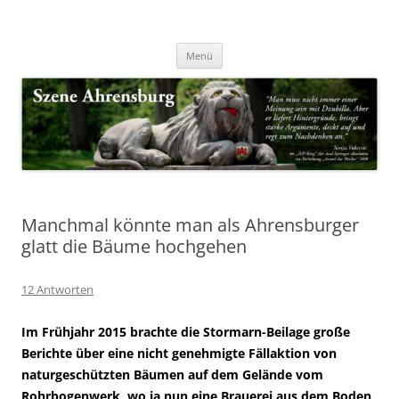
Zum
Inhalt
Nachrichten & Notizen von Harald Dzubilla
springen
Szene Ahrensburg
Menü
Manchmal könnte man als Ahrensburger
glatt die Bäume hochgehen
12 Antworten
Im Frühjahr 2015 brachte die Stormarn-Beilage große
Berichte über eine nicht genehmigte Fällaktion von
naturgeschützten Bäumen auf dem Gelände vom
Rohrbogenwerk, wo ja nun eine Brauerei aus dem Boden