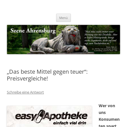
Zum
Inhalt
Nachrichten & Notizen von Harald Dzubilla
springen
Szene Ahrensburg
Menü
„Das beste Mittel gegen teuer“:
Preisvergleiche!
Schreibe eine Antwort
Wer von
uns
Konsumen
ten spart