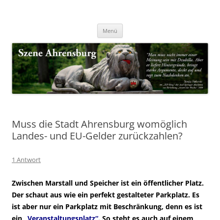
Zum
Inhalt
Nachrichten & Notizen von Harald Dzubilla
springen
Szene Ahrensburg
Menü
Muss die Stadt Ahrensburg womöglich
Landes- und EU-Gelder zurückzahlen?
1 Antwort
Zwischen Marstall und Speicher ist ein öffentlicher Platz.
Der schaut aus wie ein perfekt gestalteter Parkplatz. Es
ist aber nur ein Parkplatz mit Beschränkung, denn es ist
ein „
Veranstaltungsplatz“
. So steht es auch auf
einem