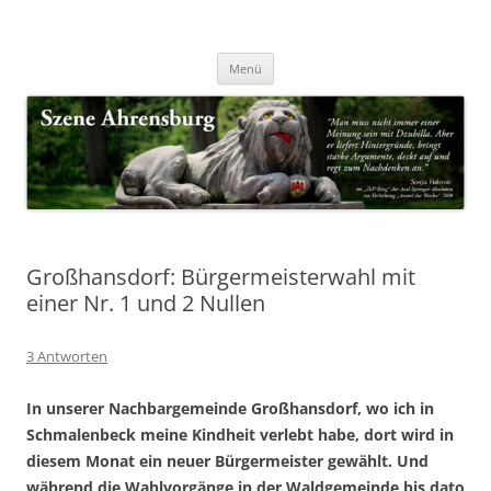
Zum
Inhalt
Nachrichten & Notizen von Harald Dzubilla
springen
Szene Ahrensburg
Menü
Großhansdorf: Bürgermeisterwahl mit
einer Nr. 1 und 2 Nullen
3 Antworten
In unserer Nachbargemeinde Großhansdorf, wo ich in
Schmalenbeck meine Kindheit verlebt habe, dort wird in
diesem Monat ein neuer Bürgermeister gewählt. Und
während die Wahlvorgänge in der Waldgemeinde bis dato