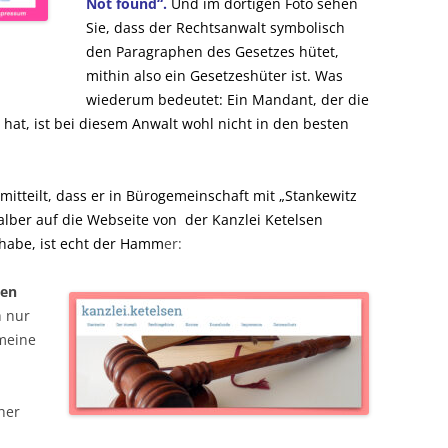
Not found“.
Und im dortigen Foto sehen
Sie, dass der Rechtsanwalt symbolisch
den Paragraphen des Gesetzes hütet,
mithin also ein Gesetzeshüter ist. Was
wiederum bedeutet: Ein Mandant, der die
hat, ist bei diesem Anwalt wohl nicht in den besten
itteilt, dass er in Bürogemeinschaft mit „Stankewitz
halber auf die Webseite von der Kanzlei Ketelsen
 habe, ist echt der Hamm
er:
nen
 nur
meine
her