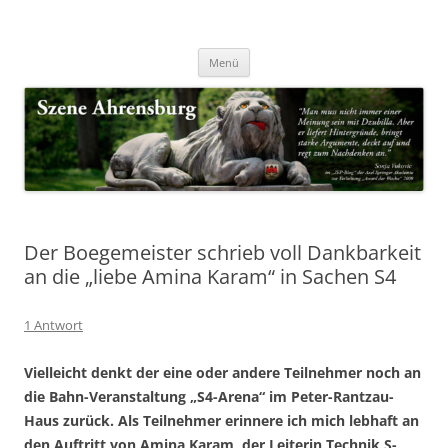
Zum
Inhalt
Nachrichten & Notizen von Harald Dzubilla
springen
Szene Ahrensburg
Menü
Der Boegemeister schrieb voll Dankbarkeit
an die „liebe Amina Karam“ in Sachen S4
1 Antwort
Vielleicht denkt der eine oder andere Teilnehmer noch an
die Bahn-Veranstaltung „S4-Arena“ im Peter-Rantzau-
Haus zurück. Als Teilnehmer erinnere ich mich lebhaft an
den Auftritt von Amina Karam, der Leiterin Technik S-