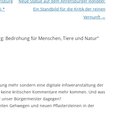
ensburg
Neue Statue auf dem Ahrensburger Rondeel:
i *
Ein Standbild für die Kritik der reinen
Vernunft
→
rg: Bedrohung für Menschen, Tiere und Natur
“
ltung mehr sondern eine digitale Infoveranstaltung der
ert keine kritischen Kommentare mehr kommen. Und was
 unser Bürgermeister dagegen?
reiten Gehwegen und neuen Pflastersteinen in der