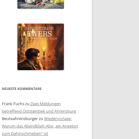
NEUESTE KOMMENTARE
Frank Fuchs
zu
Zwei Meldungen
betreffend Oststeinbek und Ahrensburg
Beuteahrensburger
zu
Wiedervorlage:
Warum das Abendblatt-Abo „ein Angebot
zum Dahinschmelzen“ ist