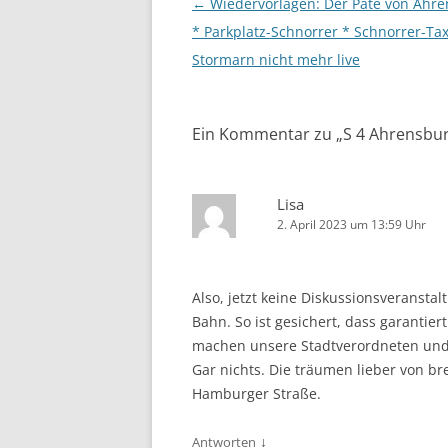
Beitragsnavigation
←
Wiedervorlagen: Der Pate von Ahr
* Parkplatz-Schnorrer * Schnorrer-Tax
Stormarn nicht mehr live
Ein Kommentar zu „
S 4 Ahrensbu
Lisa
2. April 2023 um 13:59 Uhr
Also, jetzt keine Diskussionsveransta
Bahn. So ist gesichert, dass garanti
machen unsere Stadtverordneten und
Gar nichts. Die träumen lieber von b
Hamburger Straße.
↓
Antworten