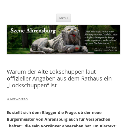
Zum
Inhalt
Nachrichten & Notizen von Harald Dzubilla
springen
Szene Ahrensburg
Menü
Warum der Alte Lokschuppen laut
offizieller Angaben aus dem Rathaus ein
„Lockschuppen“ ist
4 Antworten
Es stellt sich dem Blogger die Frage, ob der neue
Bürgermeister von Ahrensburg auch für Versprechen
„haftet“, die sein Vorgänger abgegeben hat. Im Klartext: