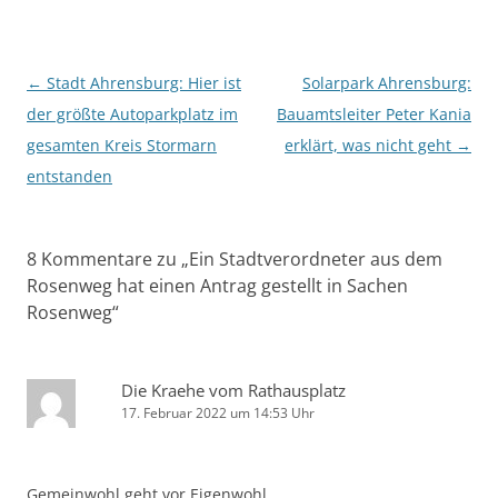
Beitragsnavigation
←
Stadt Ahrensburg: Hier ist
Solarpark Ahrensburg:
der größte Autoparkplatz im
Bauamtsleiter Peter Kania
gesamten Kreis Stormarn
erklärt, was nicht geht
→
entstanden
8 Kommentare zu „
Ein Stadtverordneter aus dem
Rosenweg hat einen Antrag gestellt in Sachen
Rosenweg
“
Die Kraehe vom Rathausplatz
17. Februar 2022 um 14:53 Uhr
Gemeinwohl geht vor Eigenwohl