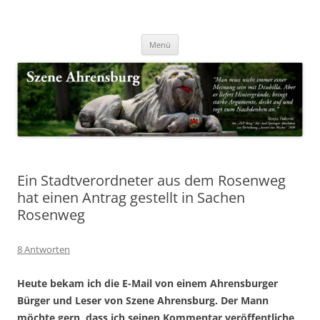
Zum
Inhalt
Nachrichten & Notizen von Harald Dzubilla
springen
Szene Ahrensburg
Menü
Ein Stadtverordneter aus dem Rosenweg
hat einen Antrag gestellt in Sachen
Rosenweg
8 Antworten
Heute bekam ich die E-Mail von einem Ahrensburger
Bürger und Leser von Szene Ahrensburg. Der Mann
möchte gern, dass ich seinen Kommentar veröffentliche,