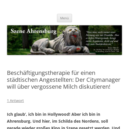
Zum
Inhalt
Nachrichten & Notizen von Harald Dzubilla
springen
Szene Ahrensburg
Menü
Beschäftigungstherapie für einen
städtischen Angestellten: Der Citymanager
will über vergossene Milch diskutieren!
1 Antwort
Ich glaub’, ich bin in Hollywood! Aber ich bin in
Ahrensburg. Und hier, im Schilda des Nordens, soll
gerade wieder großes Kino in Szene gesetzt werden. Und