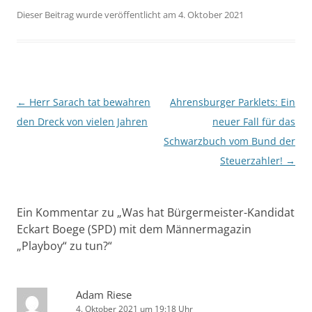
Dieser Beitrag wurde veröffentlicht am 4. Oktober 2021
Beitragsnavigation
←
Herr Sarach tat bewahren
Ahrensburger Parklets: Ein
den Dreck von vielen Jahren
neuer Fall für das
Schwarzbuch vom Bund der
Steuerzahler!
→
Ein Kommentar zu „
Was hat Bürgermeister-Kandidat
Eckart Boege (SPD) mit dem Männermagazin
„Playboy“ zu tun?
“
Adam Riese
4. Oktober 2021 um 19:18 Uhr