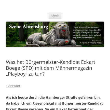
Zum
Inhalt
Nachrichten & Notizen von Harald Dzubilla
springen
Szene Ahrensburg
Menü
Was hat Bürgermeister-Kandidat Eckart
Boege (SPD) mit dem Männermagazin
„Playboy“ zu tun?
1 Antwort
Als ich heute durch die Hamburger Straße gefahren bin,
da habe ich ein Riesenplakat mit Bürgermeister-Kandidat
Eckart Boege gesehen. So ein Plakat bezeichnet der