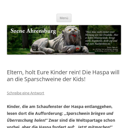
Zum
Inhalt
Nachrichten & Notizen von Harald Dzubilla
springen
Szene Ahrensburg
Menü
Eltern, holt Eure Kinder rein! Die Haspa will
an die Sparschweine der Kids!
Schreibe eine Antwort
Kinder, die am Schaufenster der Haspa entlanggehen,
lesen dort die Aufforderung:
„Sparschwein bringen und
Überraschung holen!“
Zwar sind die Weltspartage schon
vorbei, aber die Haspa fordert auf:
„Jetzt mitmachen!“