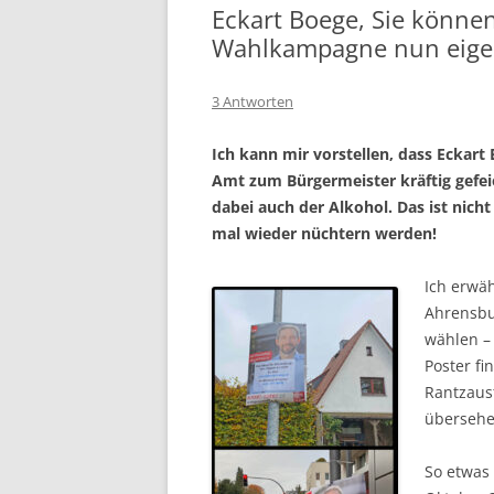
Eckart Boege, Sie können
Wahlkampagne nun eigen
3 Antworten
Ich kann mir vorstellen, dass Eckart
Amt zum Bürgermeister kräftig gefeier
dabei auch der Alkohol. Das ist nic
mal wieder nüchtern werden!
Ich erwäh
Ahrensbu
wählen –
Poster f
Rantzaust
übersehe
So etwas 