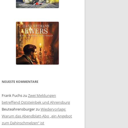
NEUESTE KOMMENTARE
Frank Fuchs
zu
Zwei Meldungen
betreffend Oststeinbek und Ahrensburg
Beuteahrensburger
zu
Wiedervorlage:
Warum das Abendblatt-Abo „ein Angebot
zum Dahinschmelzen“ ist