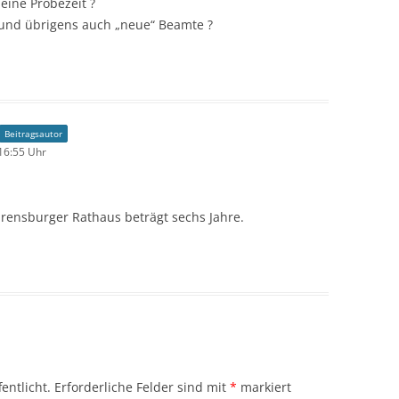
eine Probezeit ?
 und übrigens auch „neue“ Beamte ?
Beitragsautor
16:55 Uhr
hrensburger Rathaus beträgt sechs Jahre.
entlicht.
Erforderliche Felder sind mit
*
markiert