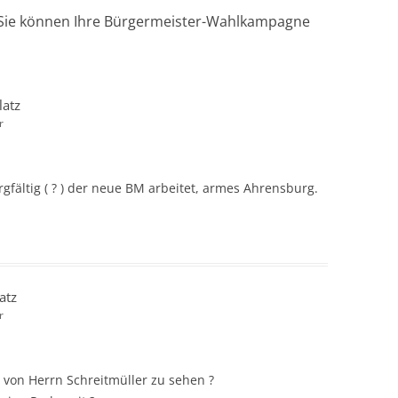
 Sie können Ihre Bürgermeister-Wahlkampagne
latz
r
rgfältig ( ? ) der neue BM arbeitet, armes Ahrensburg.
atz
r
 von Herrn Schreitmüller zu sehen ?