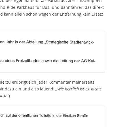
 zu besorgen hatten. Das Parkhaus Alter Lokschuppen
and-Ride-Parkhaus für Bus- und Bahnfahrer, das direkt
d kann allein schon wegen der Entfernung kein Ersatz
ierzu erübrigt sich jeder Kommentar meinerseits.
 mir dazu ein und also lauend:
„Wie herrlich ist es, nichts
h’n!“
)