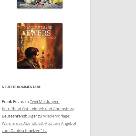
NEUESTE KOMMENTARE
Frank Fuchs
zu
Zwei Meldungen
betreffend Oststeinbek und Ahrensburg
Beuteahrensburger
zu
Wiedervorlage:
Warum das Abendblatt-Abo „ein Angebot
zum Dahinschmelzen“ ist