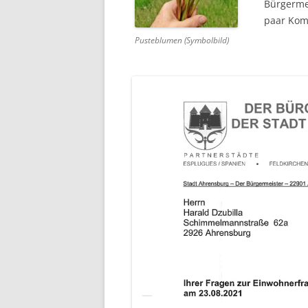
Bürgermei
paar Ko
Pusteblumen (Symbolbild)