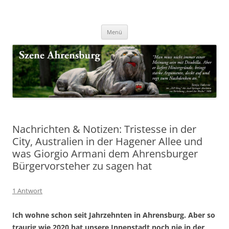
Zum
Inhalt
Nachrichten & Notizen von Harald Dzubilla
springen
Szene Ahrensburg
Menü
Nachrichten & Notizen: Tristesse in der
City, Australien in der Hagener Allee und
was Giorgio Armani dem Ahrensburger
Bürgervorsteher zu sagen hat
1 Antwort
Ich wohne schon seit Jahrzehnten in Ahrensburg. Aber so
traurig wie 2020 hat unsere Innenstadt noch nie in der