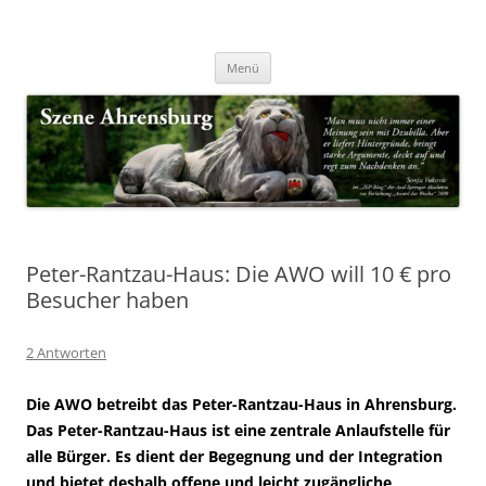
Zum
Inhalt
Nachrichten & Notizen von Harald Dzubilla
springen
Szene Ahrensburg
Menü
Peter-Rantzau-Haus: Die AWO will 10 € pro
Besucher haben
2 Antworten
Die AWO betreibt das Peter-Rantzau-Haus in Ahrensburg.
Das Peter-Rantzau-Haus ist eine zentrale Anlaufstelle für
alle Bürger. Es dient der Begegnung und der Integration
und bietet deshalb offene und leicht zugängliche