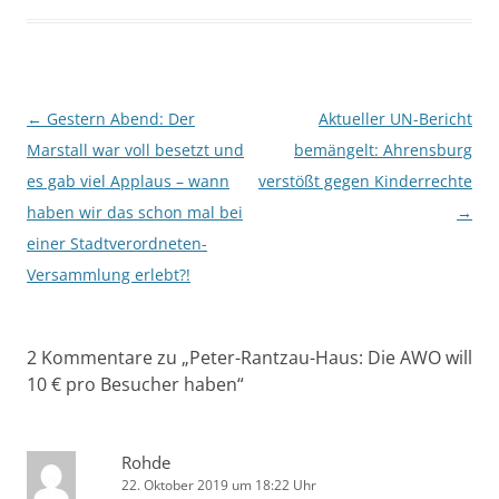
Beitragsnavigation
←
Gestern Abend: Der
Aktueller UN-Bericht
Marstall war voll besetzt und
bemängelt: Ahrensburg
es gab viel Applaus – wann
verstößt gegen Kinderrechte
haben wir das schon mal bei
→
einer Stadtverordneten-
Versammlung erlebt?!
2 Kommentare zu „
Peter-Rantzau-Haus: Die AWO will
10 € pro Besucher haben
“
Rohde
22. Oktober 2019 um 18:22 Uhr