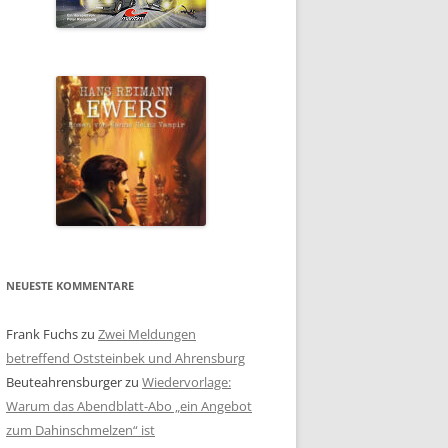
NEUESTE KOMMENTARE
Frank Fuchs
zu
Zwei Meldungen
betreffend Oststeinbek und Ahrensburg
Beuteahrensburger
zu
Wiedervorlage:
Warum das Abendblatt-Abo „ein Angebot
zum Dahinschmelzen“ ist