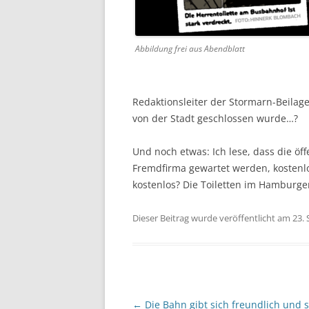
Abbildung frei aus Abendblatt
Redaktionsleiter der Stormarn-Beilag
von der Stadt geschlossen wurde…?
Und noch etwas: Ich lese, dass die öf
Fremdfirma gewartet werden, kostenlo
kostenlos? Die Toiletten im Hamburge
Dieser Beitrag wurde veröffentlicht am 23
Beitragsnavigation
←
Die Bahn gibt sich freundlich und s