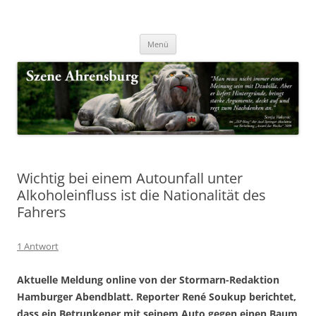
Zum
Inhalt
Nachrichten & Notizen von Harald Dzubilla
springen
Szene Ahrensburg
Menü
Wichtig bei einem Autounfall unter
Alkoholeinfluss ist die Nationalität des
Fahrers
1 Antwort
Aktuelle Meldung online von der Stormarn-Redaktion
Hamburger Abendblatt. Reporter René Soukup berichtet,
dass ein Betrunkener mit seinem Auto gegen einen Baum