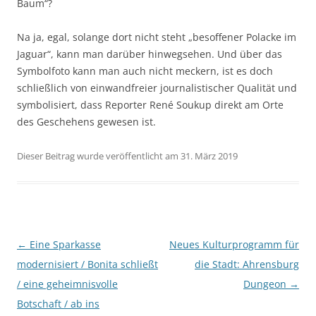
Baum“?
Na ja, egal, solange dort nicht steht „besoffener Polacke im
Jaguar“, kann man darüber hinwegsehen. Und über das
Symbolfoto kann man auch nicht meckern, ist es doch
schließlich von einwandfreier journalistischer Qualität und
symbolisiert, dass Reporter René Soukup direkt am Orte
des Geschehens gewesen ist.
Dieser Beitrag wurde veröffentlicht am 31. März 2019
Beitragsnavigation
←
Eine Sparkasse
Neues Kulturprogramm für
modernisiert / Bonita schließt
die Stadt: Ahrensburg
/ eine geheimnisvolle
Dungeon
→
Botschaft / ab ins