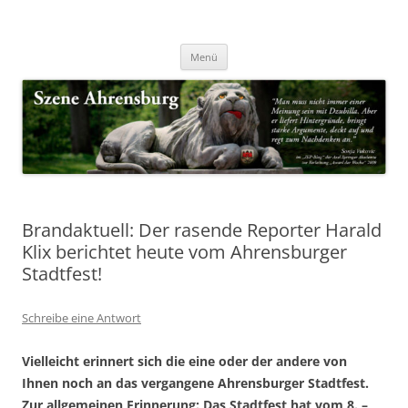
Zum
Inhalt
Nachrichten & Notizen von Harald Dzubilla
springen
Szene Ahrensburg
Menü
Brandaktuell: Der rasende Reporter Harald
Klix berichtet heute vom Ahrensburger
Stadtfest!
Schreibe eine Antwort
Vielleicht erinnert sich die eine oder der andere von
Ihnen noch an das vergangene Ahrensburger Stadtfest.
Zur allgemeinen Erinnerung: Das Stadtfest hat vom 8. –