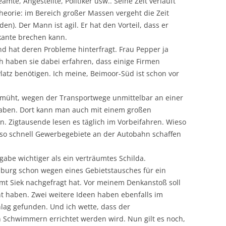
amte, Angestellte, Politiker usw.. Seine Zeit verläuft
stheorie: im Bereich großer Massen vergeht die Zeit
). Der Mann ist agil. Er hat den Vorteil, dass er
kante brechen kann.
nd hat deren Probleme hinterfragt. Frau Pepper ja
ich haben sie dabei erfahren, dass einige Firmen
z benötigen. Ich meine, Beimoor-Süd ist schon vor
bemüht, wegen der Transportwege unmittelbar an einer
haben. Dort kann man auch mit einem großen
 Zigtausende lesen es täglich im Vorbeifahren. Wieso
. so schnell Gewerbegebiete an der Autobahn schaffen
gabe wichtiger als ein verträumtes Schilda.
nsburg schon wegen eines Gebietstausches für ein
t Siek nachgefragt hat. Vor meinem Denkanstoß soll
 haben. Zwei weitere Ideen haben ebenfalls im
lag gefunden. Und ich wette, dass der
chwimmern errichtet werden wird. Nun gilt es noch,