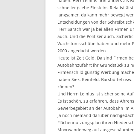
haben. Herr Leinius tickt anders als Be
schneller (siehe Einsteins Relativität
langsamer, da kann mehr bewegt werden
Entscheidungen von der Schreibtisch
Herr Sarach war ja bei allen Firmen u
auch. Und die Politiker auch. Sicherl
Wachstumsschübe haben und mehr Plat
2000 angedacht worden.
Heute ist Zeit Geld. Da sind Firmen 
Autobahnzufahrt ihr Grundstück zu 
Firmenschild günstig Werbung machen.
haben Siek, Reinfeld, Barsbüttel usw
können?
Und Herrn Leinius ist sicher seine Auf
Es ist schön, zu erfahren, dass Ahre
Gewerbegebiet an der Autobahn im Am
ja noch niemand darüber nachgedacht
Flächennutzungsplan ihren Niedersch
Moorwanderweg auf ausgeschäumten S