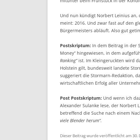
mitunter beim Frühstück in der Kondit
Und nun kündigt Norbert Leinius an, d
meint: 2016. Und zwar fast auf den g
Bürgermeisters abläuft. Also gut geti
Postskriptum:
In dem Beitrag in der 
Money“ hingewiesen, in dem aufgeführ
Ranking“
ist. Im Kleingeruckten wird d
Holstein gilt, bundesweit landete Sto
suggeriert die Stormarn-Redaktion, d
wirtschaftlichen Erfolg aller Unterneh
Post Postskriptum:
Und wenn ich da
Alexander Sulanke lese, der Norbert L
betreffend die Suche nach einem Nac
viele Blender herum“.
Dieser Beitrag wurde veröffentlicht am 30