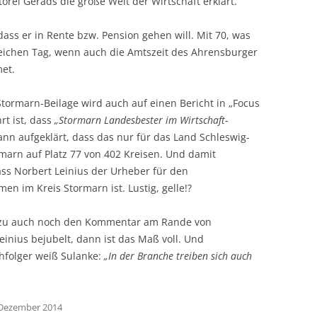
orei Gerads die große Welt der Wirtschaft erklärt.
ass er in Rente bzw. Pension gehen will. Mit 70, was
leichen Tag, wenn auch die Amtszeit des Ahrensburger
met.
Stormarn-Beilage wird auch auf einen Bericht in „Focus
t ist, dass
„Stormarn Landesbester im Wirtschaft-
ann aufgeklärt, dass das nur für das Land Schleswig-
rmarn auf Platz 77 von 402 Kreisen. Und damit
ass Norbert Leinius der Urheber für den
men im Kreis Stormarn ist. Lustig, gelle!?
zu auch noch den Kommentar am Rande von
einius bejubelt, dann ist das Maß voll. Und
hfolger weiß Sulanke:
„In der Branche treiben sich auch
. Dezember 2014