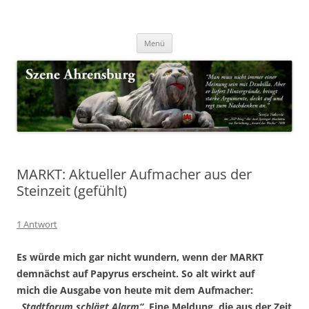
Zum
Inhalt
Nachrichten & Notizen von Harald Dzubilla
springen
Szene Ahrensburg
Menü
MARKT: Aktueller Aufmacher aus der
Steinzeit (gefühlt)
1 Antwort
Es würde mich gar nicht wundern, wenn der MARKT
demnächst auf Papyrus erscheint. So alt wirkt auf
mich die Ausgabe von heute mit dem Aufmacher:
„Stadtforum schlägt Alarm“.
Eine Meldung, die aus der Zeit