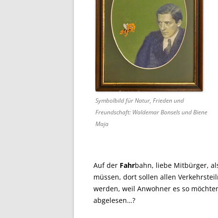
Symbolbild für Natur, Frieden und
Freundschaft: Waldemar Bonsels und Biene
Maja
Auf der
Fahr
bahn, liebe Mitbürger, a
müssen, dort sollen allen Verkehrste
werden, weil Anwohner es so möchten
abgelesen…?