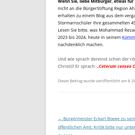
Wenn Sie, liebe Mitbürger, etwas für
nicht an die BürgerStiftung Region 
erhalten zu einem Blog aus dem vergan
Stormarnschüler ihre gesammelten 450
Lesen Sie bitte, was Mohammad Rezae
2023 bis 2024, heute in seinem
Komm
nachdenklich machen.
Und wie sprach dereinst schon der rö
Christi)? Er sprach:
„
Ceterum censeo C
Dieser Beitrag wurde veröffentlicht am 8.
Beitragsnavigation
←
Bürgermeister Eckart Boege zu sei
öffentlichen Amt: Kritik bitte nur unter