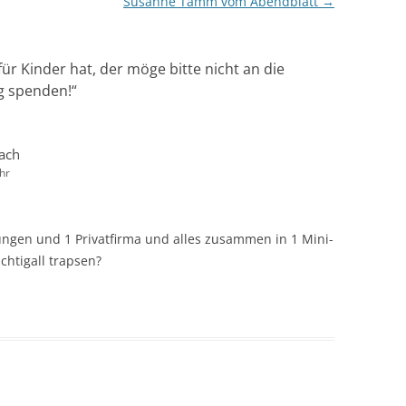
Susanne Tamm vom Abendblatt
→
ür Kinder hat, der möge bitte nicht an die
g spenden!
“
ach
hr
tungen und 1 Privatfirma und alles zusammen in 1 Mini-
chtigall trapsen?