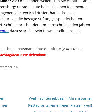
 Kinder
vor Ort spenden wollen: Tun Sie es bitte – aber
Ahrensburg! Gerade heute habe ich einen Kommentar
genen Jahr, wo ich kritisiert hatte, dass die
 Euro an die besagte Stiftung gespendet hatten.
i, Schülersprecher der Stormarnschule in den Jahren
entar
d
azu schreibt. Sein Hinweis sollte uns alle
mischen Staatsmann Cato der Ältere (234–149 vor
arthaginem esse delendam!
„
 Dezember 2025
nem
Weihnachten gibt es in Ahrensburger
 vier
Restaurants keine freien Plätze – weiß