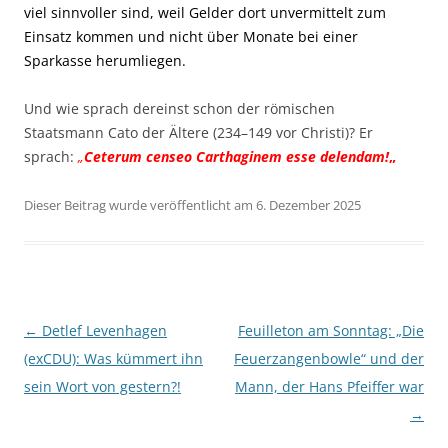
viel sinnvoller sind, weil Gelder dort unvermittelt zum
Einsatz kommen und nicht über Monate bei einer
Sparkasse herumliegen.
Und wie sprach dereinst schon der römischen
Staatsmann Cato der Ältere (234–149 vor Christi)? Er
sprach:
„
Ceterum censeo Carthaginem esse delendam!
„
Dieser Beitrag wurde veröffentlicht am 6. Dezember 2025
Beitragsnavigation
←
Detlef Levenhagen
Feuilleton am Sonntag: „Die
(exCDU): Was kümmert ihn
Feuerzangenbowle“ und der
sein Wort von gestern?!
Mann, der Hans Pfeiffer war
→