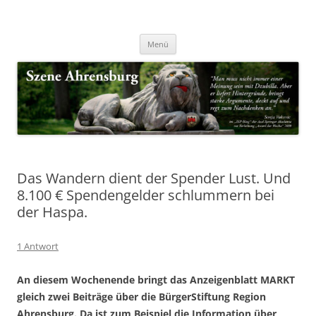
Zum
Inhalt
Nachrichten & Notizen von Harald Dzubilla
springen
Szene Ahrensburg
Menü
Das Wandern dient der Spender Lust. Und
8.100 € Spendengelder schlummern bei
der Haspa.
1 Antwort
An diesem Wochenende bringt das Anzeigenblatt MARKT
gleich zwei Beiträge über die BürgerStiftung Region
Ahrensburg. Da ist zum Beispiel die Information über